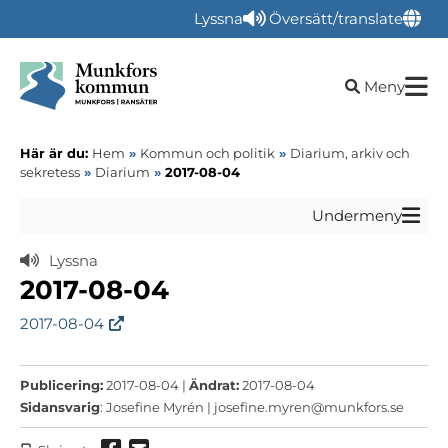
Lyssna
Översätt/translate
Öppna sökru
Meny
Här är du:
Hem
»
Kommun och politik
»
Diarium, arkiv och
sekretess
»
Diarium
»
2017-08-04
Undermeny
Lyssna
2017-08-04
2017-08-04
Publicering:
2017-08-04 |
Ändrat:
2017-08-04
Sidansvarig
: Josefine Myrén |
josefine.myren@munkfors.se