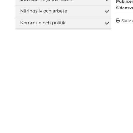
Öppna und
Publicer
Sidansv
Näringsliv och arbete
Öppna und
Skriv 
Kommun och politik
Öppna und