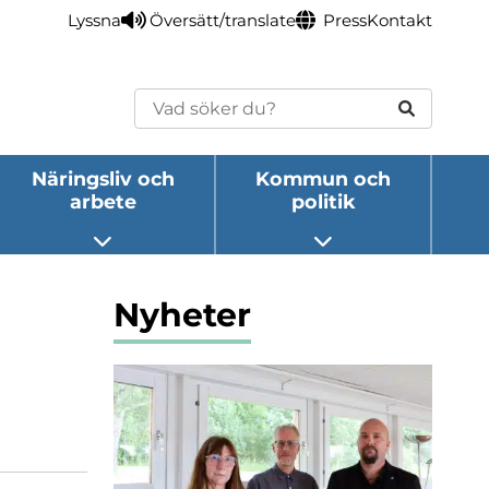
Lyssna
Översätt/translate
Press
Kontakt
Sök
Näringsliv och
Kommun och
arbete
politik
eny
Öppna undermeny
Öppna undermeny
Nyheter