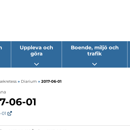
h
Uppleva och
Boende, miljö och
göra
trafik
 undermeny
Öppna undermeny
Öppna underm
sekretess
»
Diarium
»
2017-06-01
sna
ermeny
7-06-01
ermeny
-01
ermeny