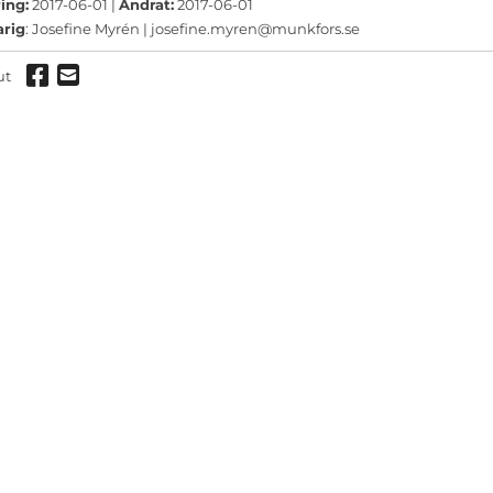
ermeny
ing:
2017-06-01 |
Ändrat:
2017-06-01
arig
: Josefine Myrén |
josefine.myren@munkfors.se
ermeny
Dela via Facebook
Dela via mail
ut
ermeny