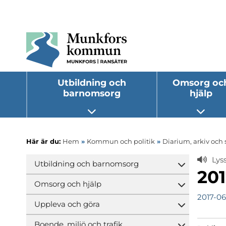
Utbildning och
Omsorg oc
barnomsorg
hjälp
Öppna undermeny
Öppna
Här är du:
Hem
»
Kommun och politik
»
Diarium, arkiv och 
Lys
Utbildning och barnomsorg
Öppna und
201
Omsorg och hjälp
Öppna und
2017-06
Uppleva och göra
Öppna und
Boende, miljö och trafik