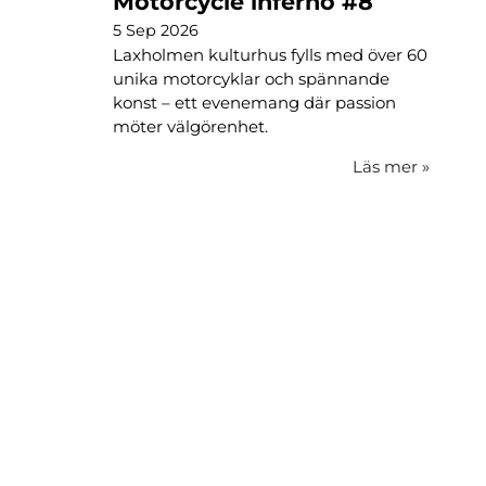
Motorcycle inferno #8
5 Sep 2026
Laxholmen kulturhus fylls med över 60
unika motorcyklar och spännande
konst – ett evenemang där passion
möter välgörenhet.
Läs mer
»