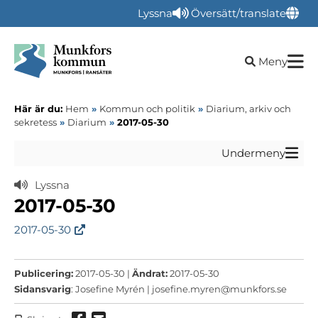
Lyssna
Översätt/translate
Öppna sökru
Meny
Här är du:
Hem
»
Kommun och politik
»
Diarium, arkiv och
sekretess
»
Diarium
»
2017-05-30
Undermeny
Lyssna
2017-05-30
2017-05-30
Publicering:
2017-05-30 |
Ändrat:
2017-05-30
Sidansvarig
: Josefine Myrén |
josefine.myren@munkfors.se