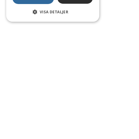
VISA DETALJER
Kontakt
Smedsgatan 16
684 30 Munkfors
Telefon:
0563-54 10 00