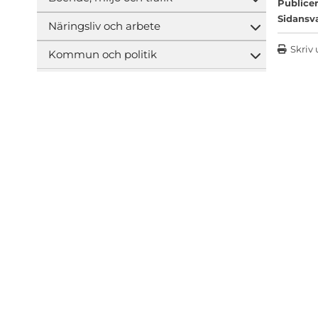
Öppna und
Publicer
Sidansv
Näringsliv och arbete
Öppna und
Skriv 
Kommun och politik
Öppna und