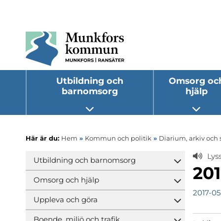
Utbildning och
Omsorg oc
barnomsorg
hjälp
Öppna undermeny
Öppna
Här är du:
Hem
»
Kommun och politik
»
Diarium, arkiv och 
Lys
Utbildning och barnomsorg
Öppna und
201
Omsorg och hjälp
Öppna und
2017-0
Uppleva och göra
Öppna und
Boende, miljö och trafik