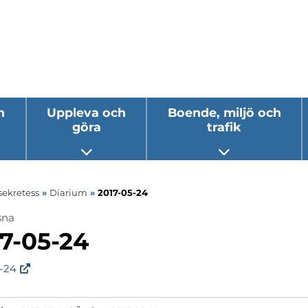
h
Uppleva och
Boende, miljö och
göra
trafik
 undermeny
Öppna undermeny
Öppna underm
sekretess
»
Diarium
»
2017-05-24
sna
ermeny
7-05-24
ermeny
5-24
ermeny