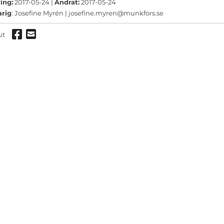
ermeny
ing:
2017-05-24 |
Ändrat:
2017-05-24
arig
: Josefine Myrén |
josefine.myren@munkfors.se
ermeny
Dela via Facebook
Dela via mail
ut
ermeny