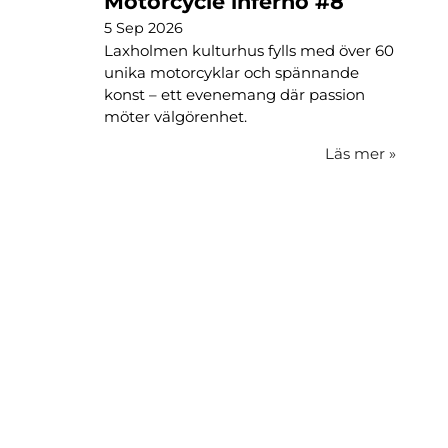
Motorcycle inferno #8
5 Sep 2026
Laxholmen kulturhus fylls med över 60
unika motorcyklar och spännande
konst – ett evenemang där passion
möter välgörenhet.
Läs mer
»