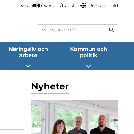
Lyssna
Översätt/translate
Press
Kontakt
Sök
Näringsliv och
Kommun och
arbete
politik
eny
Öppna undermeny
Öppna undermeny
Nyheter