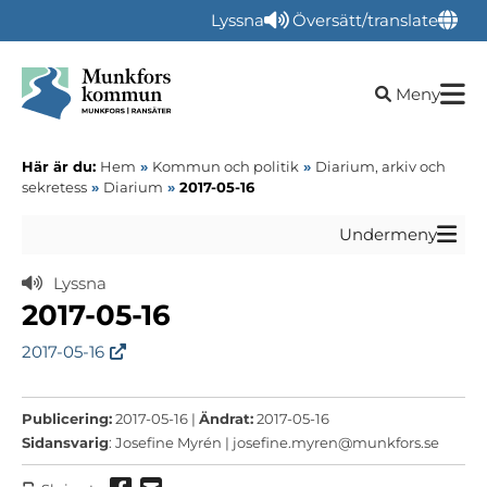
Lyssna
Översätt/translate
Öppna sökru
Meny
Här är du:
Hem
»
Kommun och politik
»
Diarium, arkiv och
sekretess
»
Diarium
»
2017-05-16
Undermeny
Lyssna
2017-05-16
2017-05-16
Publicering:
2017-05-16 |
Ändrat:
2017-05-16
Sidansvarig
: Josefine Myrén |
josefine.myren@munkfors.se