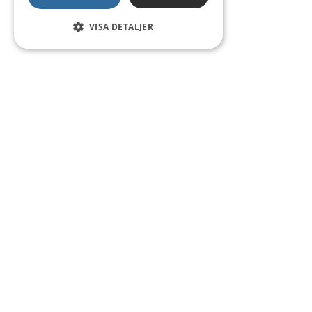
VISA DETALJER
Kontakt
Smedsgatan 16
684 30 Munkfors
Telefon:
0563-54 10 00