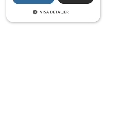
VISA DETALJER
Kontakt
Smedsgatan 16
684 30 Munkfors
Telefon:
0563-54 10 00