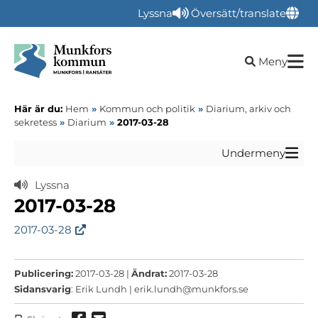
Lyssna
Översätt/translate
Öppna sökru
Meny
Här är du:
Hem
»
Kommun och politik
»
Diarium, arkiv och
sekretess
»
Diarium
»
2017-03-28
Undermeny
Lyssna
2017-03-28
2017-03-28
Publicering:
2017-03-28 |
Ändrat:
2017-03-28
Sidansvarig
: Erik Lundh |
erik.lundh@munkfors.se