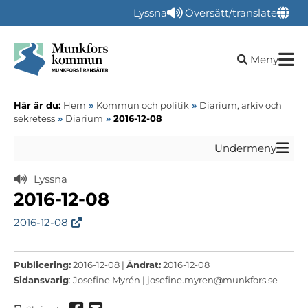
Lyssna
Översätt/translate
Öppna sökru
Meny
Här är du:
Hem
»
Kommun och politik
»
Diarium, arkiv och
sekretess
»
Diarium
»
2016-12-08
Undermeny
Lyssna
2016-12-08
2016-12-08
Publicering:
2016-12-08 |
Ändrat:
2016-12-08
Sidansvarig
: Josefine Myrén |
josefine.myren@munkfors.se