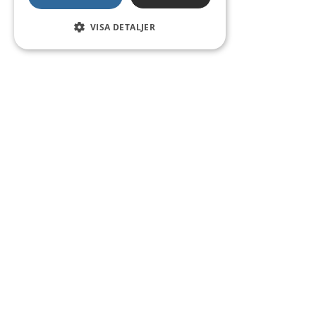
VISA DETALJER
Kontakt
Smedsgatan 16
684 30 Munkfors
Telefon:
0563-54 10 00