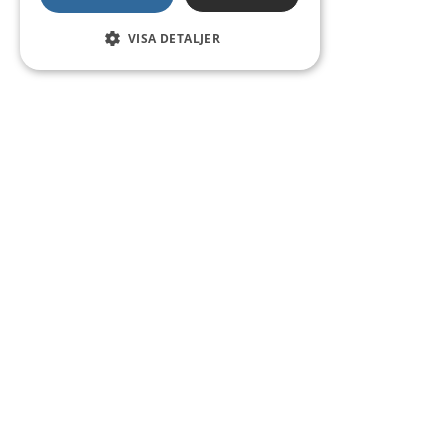
VISA DETALJER
Kontakt
Smedsgatan 16
684 30 Munkfors
Telefon:
0563-54 10 00