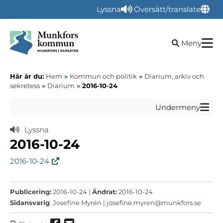
Lyssna
Översätt/translate
Öppna sökru
Meny
Här är du:
Hem
»
Kommun och politik
»
Diarium, arkiv och
sekretess
»
Diarium
»
2016-10-24
Undermeny
Lyssna
2016-10-24
2016-10-24
Publicering:
2016-10-24 |
Ändrat:
2016-10-24
Sidansvarig
: Josefine Myrén |
josefine.myren@munkfors.se