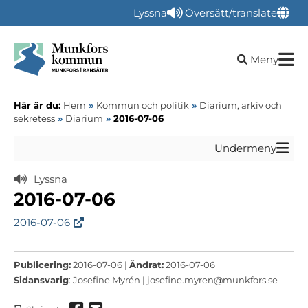
Lyssna
Översätt/translate
Öppna sökru
Meny
Här är du:
Hem
»
Kommun och politik
»
Diarium, arkiv och
sekretess
»
Diarium
»
2016-07-06
Undermeny
Lyssna
2016-07-06
2016-07-06
Publicering:
2016-07-06 |
Ändrat:
2016-07-06
Sidansvarig
: Josefine Myrén |
josefine.myren@munkfors.se