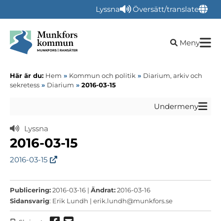
Lyssna
Översätt/translate
Öppna sökru
Meny
Här är du:
Hem
»
Kommun och politik
»
Diarium, arkiv och
sekretess
»
Diarium
»
2016-03-15
Undermeny
Lyssna
2016-03-15
2016-03-15
Publicering:
2016-03-16 |
Ändrat:
2016-03-16
Sidansvarig
: Erik Lundh |
erik.lundh@munkfors.se