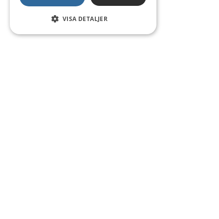
VISA DETALJER
Kontakt
Smedsgatan 16
684 30 Munkfors
Telefon:
0563-54 10 00