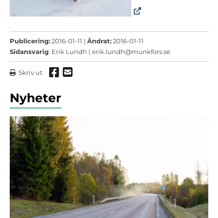
Publicering:
2016-01-11 |
Ändrat:
2016-01-11
Sidansvarig
: Erik Lundh |
erik.lundh@munkfors.se
Dela via Facebook
Dela via mail
Skriv ut
Nyheter