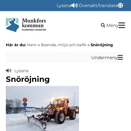
Lyssna
Översätt/translate
Öppna sökru
Meny
Här är du:
Hem
»
Boende, miljö och trafik
»
Snöröjning
Undermeny
Lyssna
Snöröjning