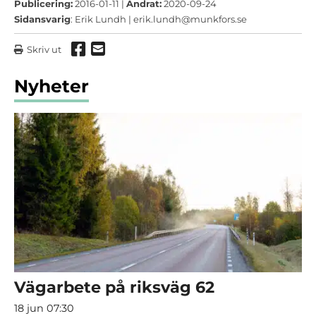
Publicering:
2016-01-11 |
Ändrat:
2020-09-24
Sidansvarig
: Erik Lundh |
erik.lundh@munkfors.se
Dela via Facebook
Dela via mail
Skriv ut
Nyheter
Vägarbete på riksväg 62
18 jun 07:30