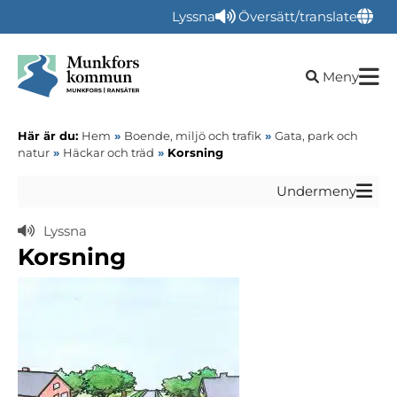
Lyssna
Översätt/translate
Öppna sökru
Meny
Här är du:
Hem
»
Boende, miljö och trafik
»
Gata, park och
natur
»
Häckar och träd
»
Korsning
Undermeny
Lyssna
Korsning