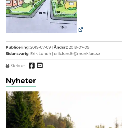
Publicering:
2019-07-09 |
Ändrat:
2019-07-09
Sidansvarig
: Erik Lundh |
erik.lundh@munkfors.se
Dela via Facebook
Dela via mail
Skriv ut
Nyheter