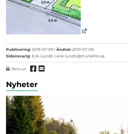
Publicering:
2019-07-09 |
Ändrat:
2019-07-09
Sidansvarig
: Erik Lundh |
erik.lundh@munkfors.se
Dela via Facebook
Dela via mail
Skriv ut
Nyheter