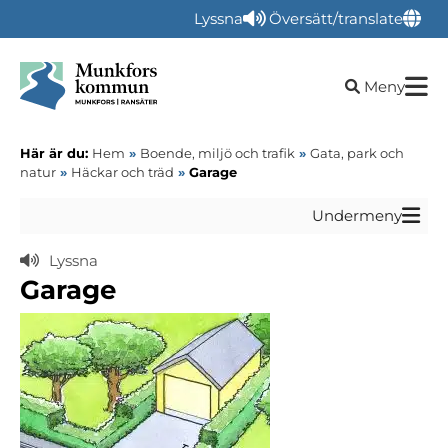
Lyssna
Översätt/translate
Öppna sökru
Meny
Här är du:
Hem
»
Boende, miljö och trafik
»
Gata, park och
natur
»
Häckar och träd
»
Garage
Undermeny
Lyssna
Garage