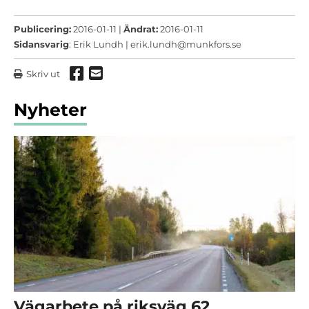
Publicering:
2016-01-11 |
Ändrat:
2016-01-11
Sidansvarig
: Erik Lundh |
erik.lundh@munkfors.se
Dela via Facebook
Dela via mail
Skriv ut
Nyheter
Vägarbete på riksväg 62