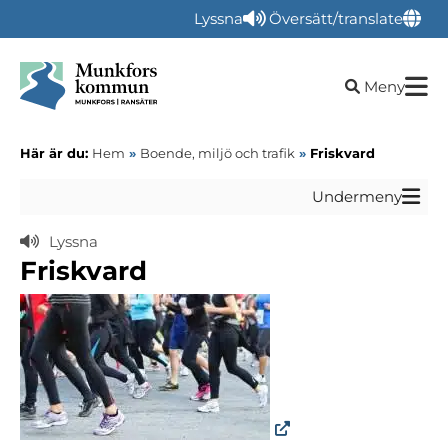
Lyssna
Översätt/translate
Öppna sökru
Meny
Här är du:
Hem
»
Boende, miljö och trafik
»
Friskvard
Undermeny
Lyssna
Friskvard