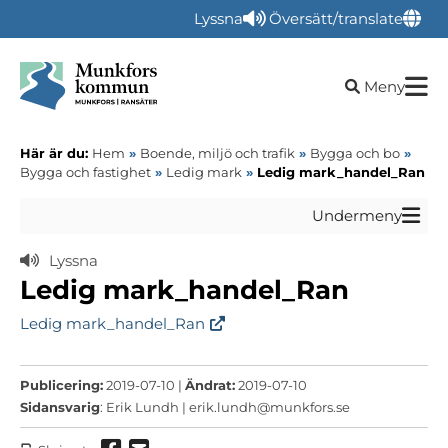
Lyssna
Översätt/translate
Öppna sökru
Meny
Här är du:
Hem
»
Boende, miljö och trafik
»
Bygga och bo
»
Bygga och fastighet
»
Ledig mark
»
Ledig mark_handel_Ran
Undermeny
Lyssna
Ledig mark_handel_Ran
Ledig mark_handel_Ran
Publicering:
2019-07-10 |
Ändrat:
2019-07-10
Sidansvarig
: Erik Lundh |
erik.lundh@munkfors.se