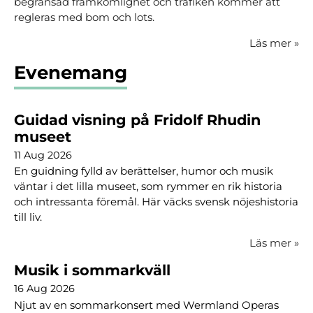
begränsad framkomlighet och trafiken kommer att
regleras med bom och lots.
Läs mer
»
Evenemang
Guidad visning på Fridolf Rhudin
museet
11 Aug 2026
En guidning fylld av berättelser, humor och musik
väntar i det lilla museet, som rymmer en rik historia
och intressanta föremål. Här väcks svensk nöjeshistoria
till liv.
Läs mer
»
Musik i sommarkväll
16 Aug 2026
Njut av en sommarkonsert med Wermland Operas