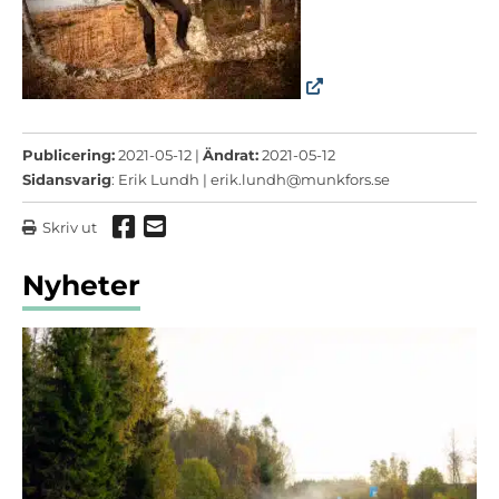
Publicering:
2021-05-12 |
Ändrat:
2021-05-12
Sidansvarig
: Erik Lundh |
erik.lundh@munkfors.se
Dela via Facebook
Dela via mail
Skriv ut
Nyheter