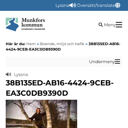
Lyssna
Översätt/translate
Öppna sökru
Meny
Här är du:
Hem
»
Boende, miljö och trafik
»
38B135ED-AB16-
4424-9CEB-EA3C0DB9390D
Undermeny
Lyssna
38B135ED-AB16-4424-9CEB-
EA3C0DB9390D