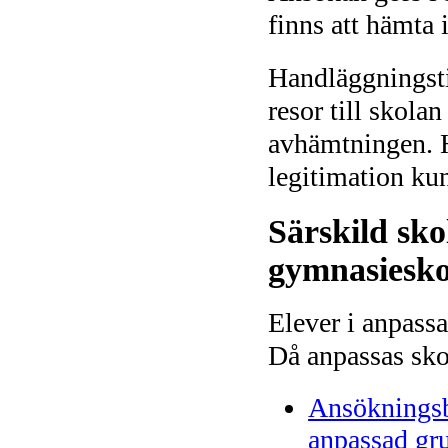
finns att hämta
Handläggningstid
resor till skola
avhämtningen. H
legitimation ku
Särskild sko
gymnasiesko
Elever i anpass
Då anpassas skol
Ansökningsbl
anpassad gr