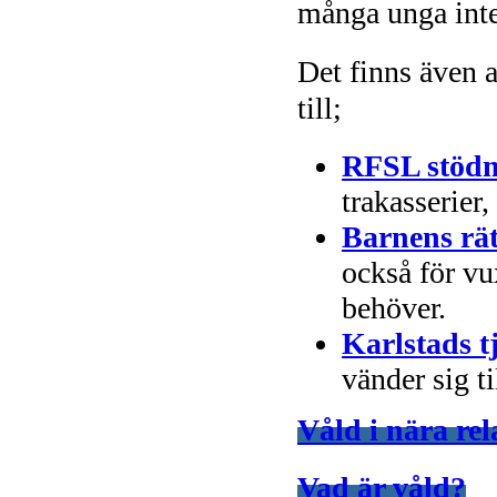
många unga inte 
Det finns även 
till;
RFSL stödm
trakasserier,
Barnens rät
också för vu
behöver.
Karlstads t
vänder sig ti
Våld i nära rel
Vad är våld?