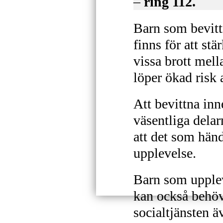
–
ring 112.
Barn som bevittn
finns för att stä
vissa brott mell
löper ökad risk 
Att bevittna inne
väsentliga delar
att det som hände
upplevelse.
Barn som upplevt
kan också behöv
socialtjänsten ä