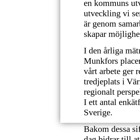
en kommuns utve
utveckling vi s
är genom samarb
skapar möjlighete
I den årliga mät
Munkfors placer
vårt arbete ger 
tredjeplats i Vär
regionalt perspe
I ett antal enkä
Sverige.
Bakom dessa sif
dag bidrar till a