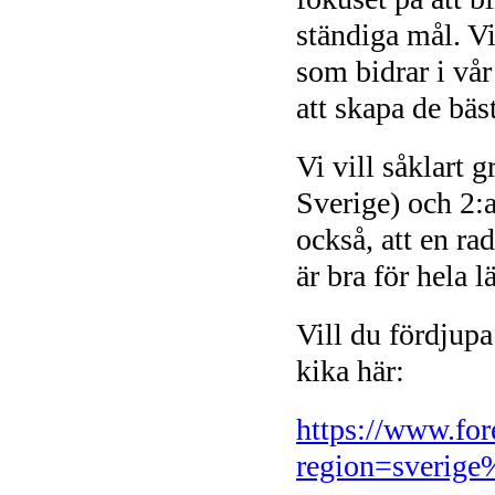
ständiga mål. V
som bidrar i vå
att skapa de bäs
Vi vill såklart 
Sverige) och 2:a
också, att en r
är bra för hela l
Vill du fördjup
kika här:
https://www.for
region=sverig