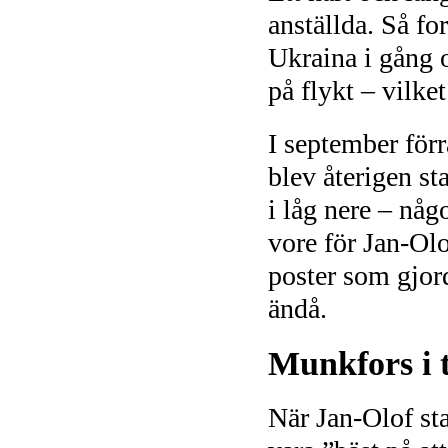
anställda. Så fo
Ukraina i gång o
på flykt – vilke
I september förr
blev återigen s
i låg nere – någ
vore för Jan-Ol
poster som gjord
ändå.
Munkfors i 
När Jan-Olof sta