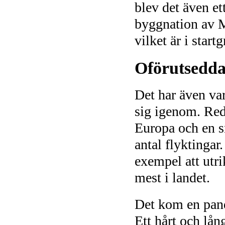
blev det även et
byggnation av M
vilket är i star
Oförutsedda
Det har även va
sig igenom. Red
Europa och en sn
antal flyktingar.
exempel att utr
mest i landet.
Det kom en pand
Ett hårt och lå