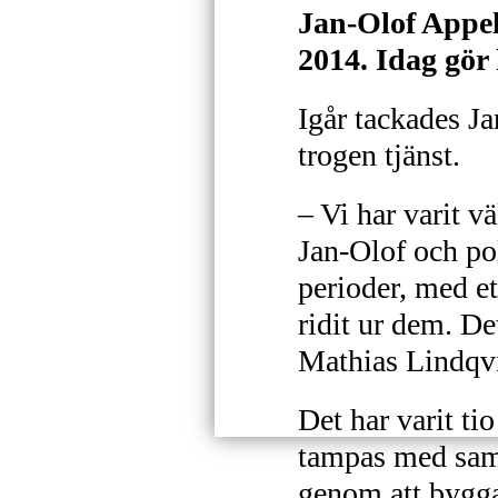
Jan-Olof Appe
2014. Idag gör 
Igår tackades J
trogen tjänst.
– Vi har varit v
Jan-Olof och pol
perioder, med et
ridit ur dem. De
Mathias Lindqv
Det har varit ti
tampas med samt
genom att bygga