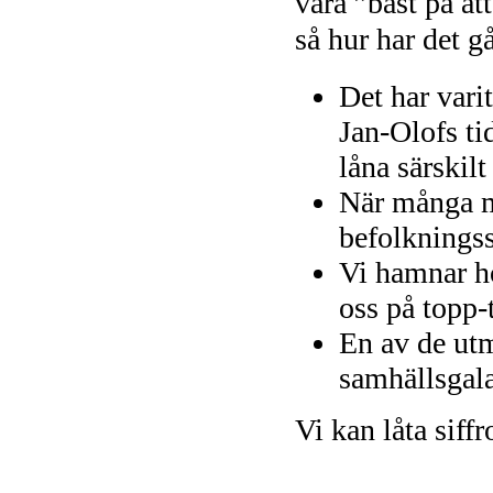
vara ”bäst på at
så hur har det gå
Det har vari
Jan-Olofs ti
låna särskil
När många m
befolkningsst
Vi hamnar hög
oss på topp-
En av de utm
samhällsgal
Vi kan låta siffr