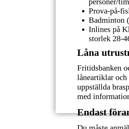
personer/ti
Prova-på-fis
Badminton (
Inlines på K
storlek 28-4
Låna utrust
Fritidsbanken 
låneartiklar oc
uppställda brasp
med informatio
Endast för
Du måste anmäla 