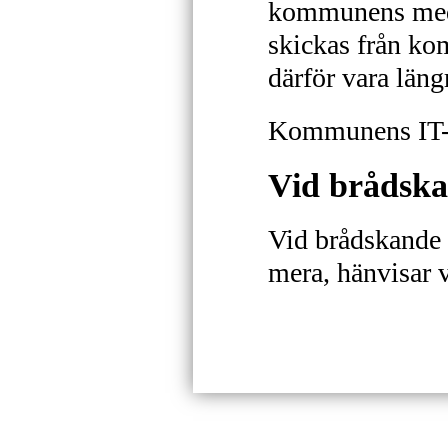
kommunens meda
skickas från k
därför vara läng
Kommunens IT-en
Vid brådsk
Vid brådskande 
mera, hänvisar v