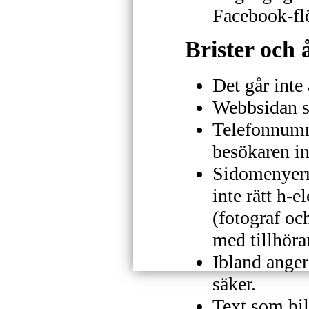
Facebook-fl
Brister och 
Det går inte
Webbsidan s
Telefonnumme
besökaren in
Sidomenyern
inte rätt h-
(fotograf och
med tillhöra
Ibland anger
säker.
Text som bi